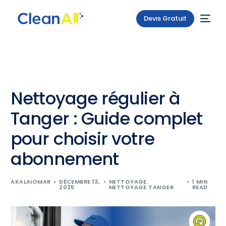
Devis Gratuit
Nettoyage régulier à
Tanger : Guide complet
pour choisir votre
abonnement
AKALAIOMAR
DÉCEMBRE 13,
NETTOYAGE
,
1 MIN
2025
NETTOYAGE TANGER
READ