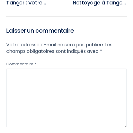
Tanger : Votre
Nettoyage à Tanger :
Solution Écologique
Comment Trouver
pour un Intérieur
une Solution Rapide
Propre
et Fiable pour Votre
Espace
Laisser un commentaire
Votre adresse e-mail ne sera pas publiée.
Les
champs obligatoires sont indiqués avec
*
Commentaire
*