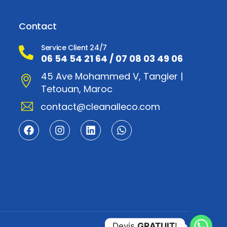
Contact
Service Client 24/7
06 54 54 21 64
/
07 08 03 49 06
45 Ave Mohammed V, Tangier |
Tetouan, Maroc
contact@cleanalleco.com
Devis
GRATUIT
!