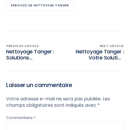
SERVICES DE NETTOYAGE TANGER
PREVIOUS ARTICLE
NEXT ARTICLE
Nettoyage Tanger :
Nettoyage Tanger :
Solutions
Votre Solution
écologiques pour
Professionnelle pour
votre maison ou
un Intérieur
entreprise
Impeccable et
Écologique
Laisser un commentaire
Votre adresse e-mail ne sera pas publiée.
Les
champs obligatoires sont indiqués avec
*
Commentaire
*