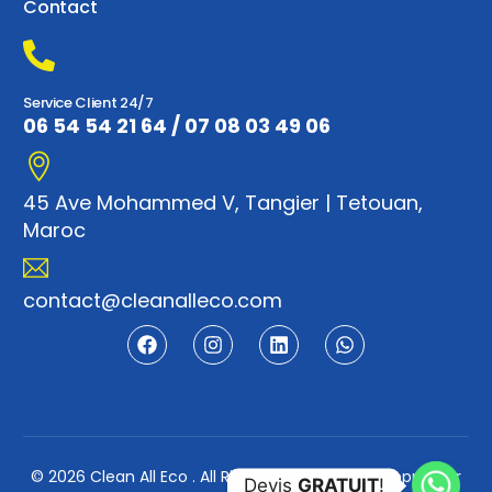
Contact
Service Client 24/7
06 54 54 21 64
/
07 08 03 49 06
45 Ave Mohammed V, Tangier | Tetouan,
Maroc
contact@cleanalleco.com
Devis Gratuit
© 2026
Clean All Eco
. All Rights Reserved. Développé par
Devis
GRATUIT
!